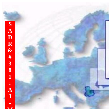
S
A
D
R
&
#
3
8
1
;
A
J
-