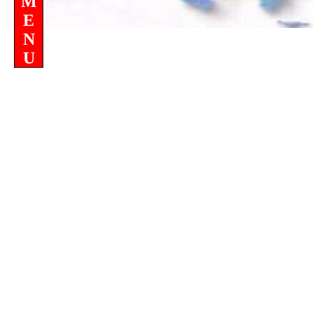
M
E
N
U